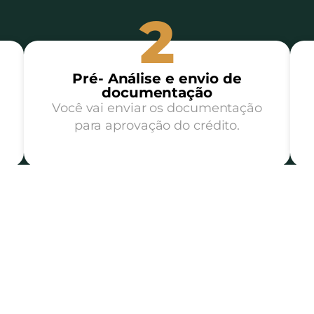
2
Pré- Análise e envio de
documentação
Você vai enviar os documentação
para aprovação do crédito.