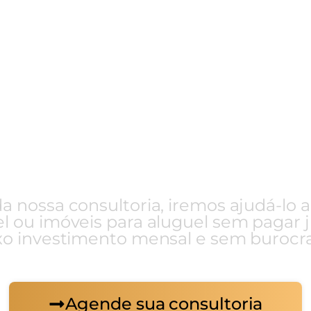
e um de nossos consul
timentos entrará em co
da nossa consultoria, iremos ajudá-lo 
l ou imóveis para aluguel sem pagar 
xo investimento mensal e sem burocra
Agende sua consultoria