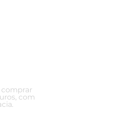
tores de
ntato.
a comprar
juros, com
cia.