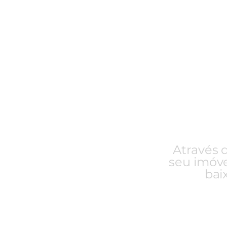
Em brev
inves
Através 
seu imóve
bai